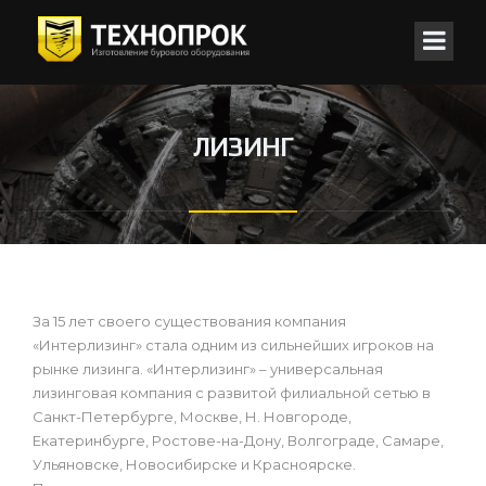
ЛИЗИНГ
За 15 лет своего существования компания
«Интерлизинг» стала одним из сильнейших игроков на
рынке лизинга. «Интерлизинг» – универсальная
лизинговая компания с развитой филиальной сетью в
Санкт-Петербурге, Москве, Н. Новгороде,
Екатеринбурге, Ростове-на-Дону, Волгограде, Самаре,
Ульяновске, Новосибирске и Красноярске.