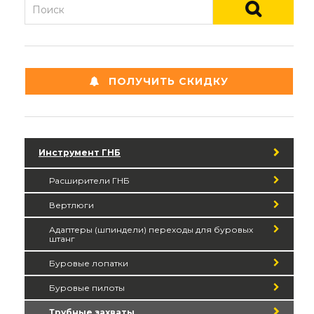
ПОЛУЧИТЬ СКИДКУ
Инструмент ГНБ
Расширители ГНБ
Вертлюги
Адаптеры (шпиндели) переходы для буровых
штанг
Буровые лопатки
Буровые пилоты
Трубные захваты