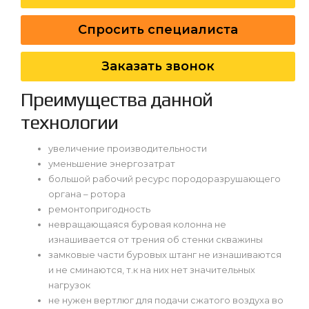
Спросить специалиста
Заказать звонок
Преимущества данной
технологии
увеличение производительности
уменьшение энергозатрат
большой рабочий ресурс породоразрушающего
органа – ротора
ремонтопригодность
невращающаяся буровая колонна не
изнашивается от трения об стенки скважины
замковые части буровых штанг не изнашиваются
и не сминаются, т.к на них нет значительных
нагрузок
не нужен вертлюг для подачи сжатого воздуха во