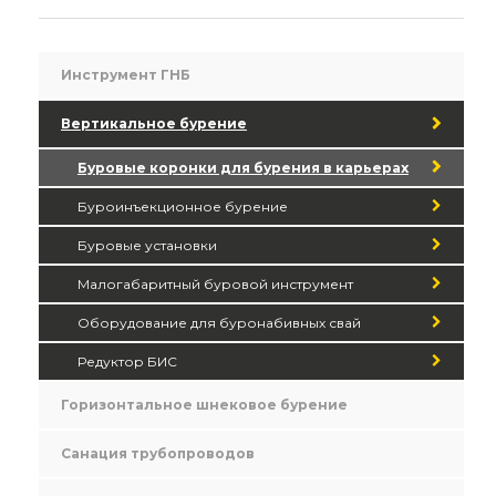
Инструмент ГНБ
Вертикальное бурение
Буровые коронки для бурения в карьерах
Буроинъекционное бурение
Буровые установки
Малогабаритный буровой инструмент
Оборудование для буронабивных свай
Редуктор БИС
Горизонтальное шнековое бурение
Санация трубопроводов