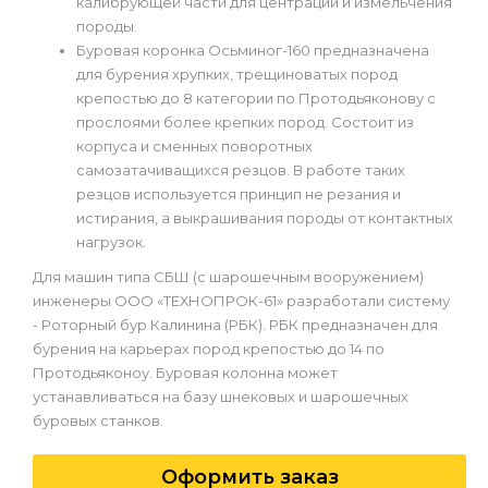
калибрующей части для центрации и измельчения
породы.
Буровая коронка Осьминог-160 предназначена
для бурения хрупких, трещиноватых пород
крепостью до 8 категории по Протодьяконову с
прослоями более крепких пород. Состоит из
корпуса и сменных поворотных
самозатачиващихся резцов. В работе таких
резцов используется принцип не резания и
истирания, а выкрашивания породы от контактных
нагрузок.
Для машин типа СБШ (с шарошечным вооружением)
инженеры ООО «ТЕХНОПРОК-61» разработали систему
- Роторный бур Калинина (РБК). РБК предназначен для
бурения на карьерах пород крепостью до 14 по
Протодьяконоу. Буровая колонна может
устанавливаться на базу шнековых и шарошечных
буровых станков.
Оформить заказ