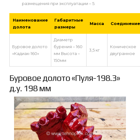
размещения при эксплуатации – 5.
Наименование
Габаритные
Масса
Соединение
долота
размеры
Диаметр
Буровое долото
бурения – 160
Коническое
3,5 кг
«Кадиак-160»
мм Высота –
двугранное
150мм
Буровое долото «Пуля-198.3»
д.у. 198 мм