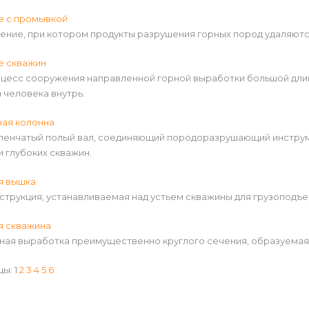
е с промывкой
рение, при котором продукты разрушения горных пород удаляют
е скважин
оцесс сооружения направленной горной выработки большой длин
 человека внутрь.
ная колонна
упенчатый полый вал, соединяющий породоразрушающий инструм
 глубоких скважин.
я вышка
струкция, устанавливаемая над устьем скважины для грузоподъ
я скважина
ная выработка преимущественно круглого сечения, образуемая 
цы:
1
2
3
4
5
6