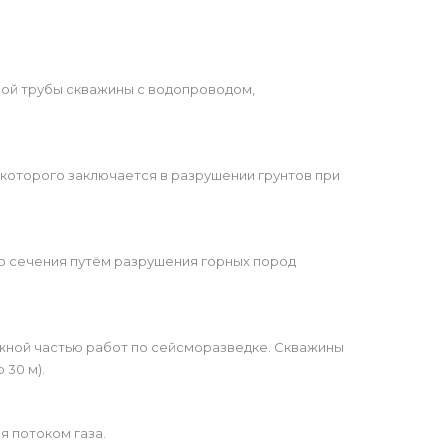
ой трубы скважины с водопроводом,
которого заключается в разрушении грунтов при
о сечения путём разрушения горных пород
ажной частью работ по сейсморазведке. Скважины
 30 м).
я потоком газа.