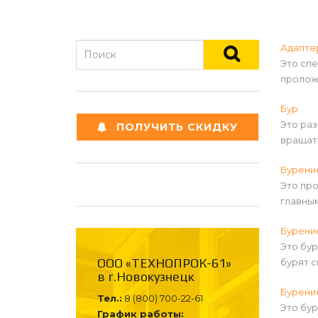
Адаптер
Это сп
пролож
Бур
Это ра
ПОЛУЧИТЬ СКИДКУ
вращат
Бурени
Это пр
главны
Бурени
Это бур
ООО «ТЕХНОПРОК-61»
бурят с
в г.Новокузнецк
Бурени
Тел.:
8 (800) 700-22-61
Это бур
График работы: