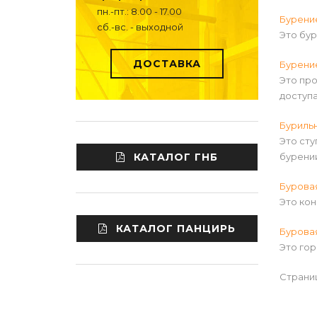
пн.-пт.: 8.00 - 17.00
Бурени
сб.-вс. - выходной
Это бу
ДОСТАВКА
Бурени
Это пр
доступа
Буриль
Это ст
КАТАЛОГ ГНБ
бурении
Бурова
Это кон
КАТАЛОГ ПАНЦИРЬ
Бурова
Это гор
Страни