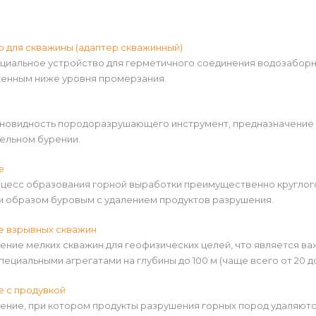
 для скважины (адаптер скважинный)
ециальное устройство для герметичного соединения водозаборн
енным ниже уровня промерзания.
зновидность породоразрушающего инструмент, предназначение 
ельном бурении.
е
оцесс образования горной выработки преимущественно круглог
м образом буровым с удалением продуктов разрушения.
е взрывных скважин
ение мелких скважин для геофизических целей, что является в
пециальными агрегатами на глубины до 100 м (чаще всего от 20 до
е с продувкой
ение, при котором продукты разрушения горных пород удаляютс