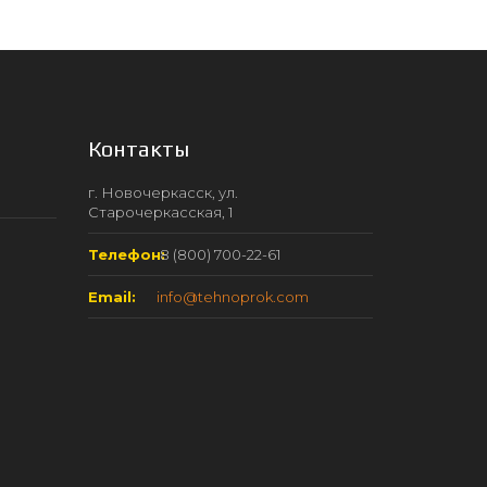
Контакты
г. Новочеркасск, ул.
Старочеркасская, 1
Телефон:
8 (800) 700-22-61
Email:
info@tehnoprok.com