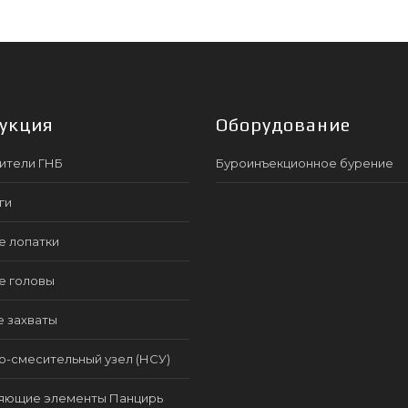
укция
Оборудование
ители ГНБ
Буроинъекционное бурение
ги
е лопатки
е головы
е захваты
-смесительный узел (НСУ)
яющие элементы Панцирь