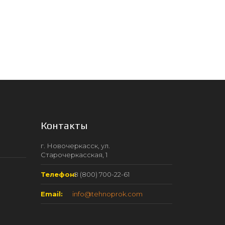
Контакты
г. Новочеркасск, ул.
Старочеркасская, 1
Телефон:
8 (800) 700-22-61
Email:
info@tehnoprok.com