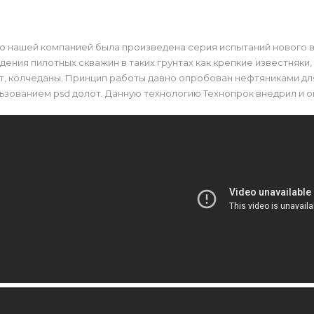
 нашей компанией была произведена серия испытаний нового в
ения пилотных скважин в таких грунтах как крепкие известняки,
, колчеданы. Принцип работы давно опробован нефтяниками для
ьзованием psd долот. Данную технологию Технопрок внедрил и о