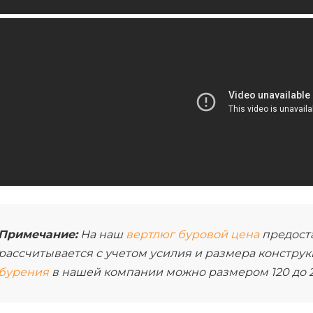
Примечание:
На наш
вертлюг буровой цена
предоста
рассчитывается с учетом усилия и размера конструк
бурения
в нашей компании можно размером 120 до 2