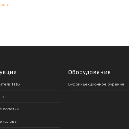
вости
укция
Оборудование
ители ГНБ
Буроинъекционное бурение
ги
е лопатки
е головы